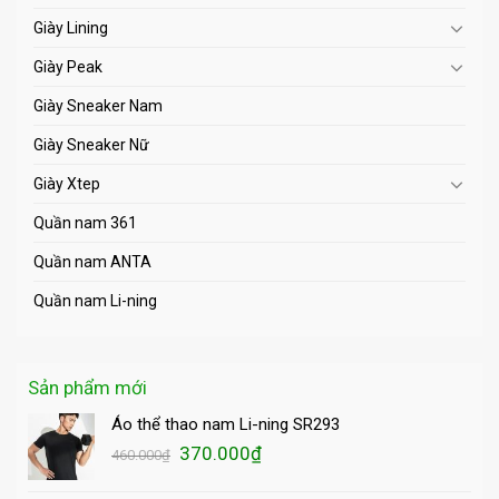
Giày Lining
Giày Peak
Giày Sneaker Nam
Giày Sneaker Nữ
Giày Xtep
Quần nam 361
Quần nam ANTA
Quần nam Li-ning
Sản phẩm mới
Áo thể thao nam Li-ning SR293
Giá
Giá
370.000
₫
460.000
₫
gốc
hiện
là:
tại