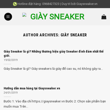
Skip
Hotline đặt hàng:
0968427323
|
Duy trì bởi
Giaysneaker.vn
to
content
AUTHOR ARCHIVES:
GIÀY SNEAKER
Giày Sneaker là gì? Những thương hiệu giày Sneaker đình đám nhất thế
giới.
19/02/2019
Giày Sneaker là gì? Giày sneakers là giày đế cao su, nó không gây ra...
Hướng dẫn mua hàng tại Giaysneaker.vn
24/01/2019
Bước 1: Vào địa chỉ https://giaysneaker.vn Bước 2: Chọn sản phẩm bạn
muốn mua Trên...