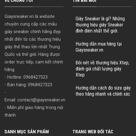
VỀ CHÚNG TÔI
TIN BÀI MỚI
Giaysneaker.vn là website
Giày Sneaker là gì? Những
chuyên cung cấp các mẫu
thương hiệu giày Sneaker
đình đám nhất thế giới.
giày sneaker chính hãng đẹp
nhất đến từ các thương hiệu
Hướng dẫn mua hàng tại
giày thể thao lớn nhất Trung
Giaysneaker.vn
Quốc và thế giới. Hàng được
order trực tiếp, cam kết chính
Đôi nét về thương hiệu Xtep,
đánh giá chất lượng giày
hãng.
Xtep
- Hotline: 0968427323
- Bán hàng: 0968427323
Hướng dẫn cách đo size giày
-
theo hãng nhanh và chính xác
Email:
contact@giaysneaker.vn
- Miễn phí giao hàng trong nội
thành.
DANH MỤC SẢN PHẨM
TRANG WEB ĐỐI TÁC