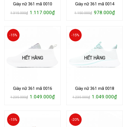
Giày nữ 361 mã 0010
Giày nữ 361 mã 0014
Giá
Giá
Giá
Giá
1.117.000
₫
978.000
₫
1.315.000
₫
1.150.000
₫
gốc
hiện
gốc
hiện
là:
tại
là:
tại
1.315.000₫.
là:
1.150.000₫.
là:
1.117.000₫.
978.00
-15%
-15%
HẾT HÀNG
HẾT HÀNG
Giày nữ 361 mã 0016
Giày nữ 361 mã 0018
Giá
Giá
Giá
Giá
1.049.000
₫
1.049.000
₫
1.235.000
₫
1.235.000
₫
gốc
hiện
gốc
hiện
là:
tại
là:
tại
1.235.000₫.
là:
1.235.000₫.
là:
1.049.000₫.
1.049
-15%
-20%