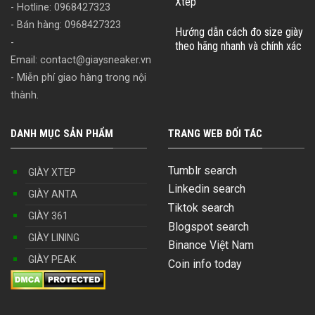
Xtep
- Hotline: 0968427323
- Bán hàng: 0968427323
Hướng dẫn cách đo size giày
-
theo hãng nhanh và chính xác
Email:
contact@giaysneaker.vn
- Miễn phí giao hàng trong nội
thành.
DANH MỤC SẢN PHẨM
TRANG WEB ĐỐI TÁC
Tumblr search
GIÀY XTEP
Linkedin search
GIÀY ANTA
Tiktok search
GIÀY 361
Blogspot search
GIÀY LINING
Binance Việt Nam
GIÀY PEAK
Coin info today