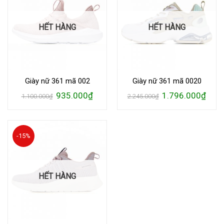
HẾT HÀNG
HẾT HÀNG
Giày nữ 361 mã 002
Giày nữ 361 mã 0020
Giá
Giá
Giá
Giá
935.000
₫
1.796.000
₫
1.100.000
₫
2.245.000
₫
gốc
hiện
gốc
hiện
là:
tại
là:
tại
1.100.000₫.
là:
2.245.000₫.
là:
935.000₫.
1.796
-15%
HẾT HÀNG