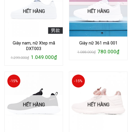
HẾT HÀNG
HẾT HÀNG
Giày nam, nữ Xtep mã
Giày nữ 361 mã 001
DXT003
Giá
Giá
780.000
₫
1.088.000
₫
gốc
hiện
Giá
Giá
1.049.000
₫
1.299.000
₫
là:
tại
gốc
hiện
1.088.000₫.
là:
là:
tại
780.00
1.299.000₫.
là:
1.049.000₫.
-15%
-15%
HẾT HÀNG
HẾT HÀNG