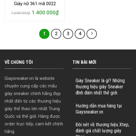
Giày nữ 361 mã 0022
Giá
Giá
1.400.000
₫
1.648.000
₫
gốc
hiện
là:
tại
1.648.000₫.
là:
1.400.000₫.
1
2
3
4
VỀ CHÚNG TÔI
TIN BÀI MỚI
Giaysneaker.vn là website
Giày Sneaker là gì? Những
chuyên cung cấp các mẫu
thương hiệu giày Sneaker
đình đám nhất thế giới.
giày sneaker chính hãng đẹp
nhất đến từ các thương hiệu
Hướng dẫn mua hàng tại
giày thể thao lớn nhất Trung
Giaysneaker.vn
Quốc và thế giới. Hàng được
order trực tiếp, cam kết chính
Đôi nét về thương hiệu Xtep,
đánh giá chất lượng giày
hãng.