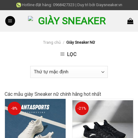
Skip
Hotline đặt hàng:
0968427323
|
Duy trì bởi
Giaysneaker.vn
to
content
Trang chủ
/
Giày Sneaker Nữ
LỌC
Các mẫu giày Sneaker nữ chính hãng hot nhất
-8%
-21%