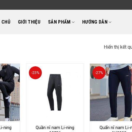
 CHỦ
GIỚI THIỆU
SẢN PHẨM
HƯỚNG DẪN
Hiển thị kết q
-23%
-27%
i-ning
Quần nỉ nam Li-ning
Quẩn nỉ nam Li-n