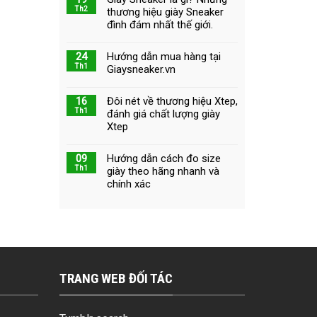
Th2
thương hiệu giày Sneaker
đình đám nhất thế giới.
24
Hướng dẫn mua hàng tại
Th1
Giaysneaker.vn
16
Đôi nét về thương hiệu Xtep,
Th1
đánh giá chất lượng giày
Xtep
09
Hướng dẫn cách đo size
Th1
giày theo hãng nhanh và
chính xác
TRANG WEB ĐỐI TÁC