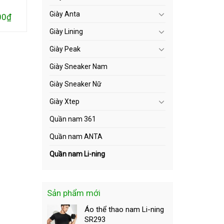
Giày Anta
Giá
00
₫
hiện
tại
Giày Lining
₫.
là:
720.000₫.
Giày Peak
Giày Sneaker Nam
Giày Sneaker Nữ
Giày Xtep
Quần nam 361
Quần nam ANTA
Quần nam Li-ning
Sản phẩm mới
Áo thể thao nam Li-ning
SR293