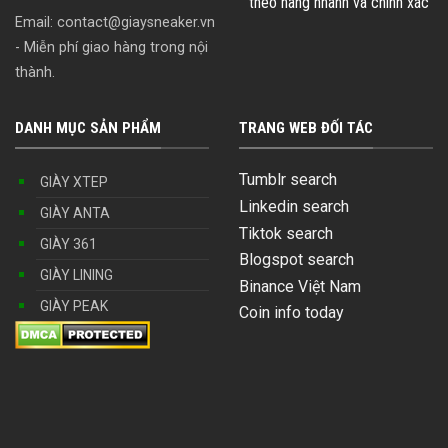
theo hãng nhanh và chính xác
Email:
contact@giaysneaker.vn
- Miễn phí giao hàng trong nội
thành.
DANH MỤC SẢN PHẨM
TRANG WEB ĐỐI TÁC
Tumblr search
GIÀY XTEP
Linkedin search
GIÀY ANTA
Tiktok search
GIÀY 361
Blogspot search
GIÀY LINING
Binance Việt Nam
GIÀY PEAK
Coin info today