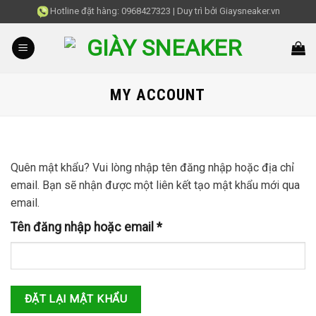
Skip
Hotline đặt hàng:
0968427323
|
Duy trì bởi
Giaysneaker.vn
to
content
MY ACCOUNT
Quên mật khẩu? Vui lòng nhập tên đăng nhập hoặc địa chỉ
email. Bạn sẽ nhận được một liên kết tạo mật khẩu mới qua
email.
Bắt
Tên đăng nhập hoặc email
*
buộc
ĐẶT LẠI MẬT KHẨU