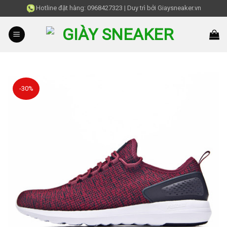
Skip
Hotline đặt hàng:
0968427323
|
Duy trì bởi
Giaysneaker.vn
to
content
-30%