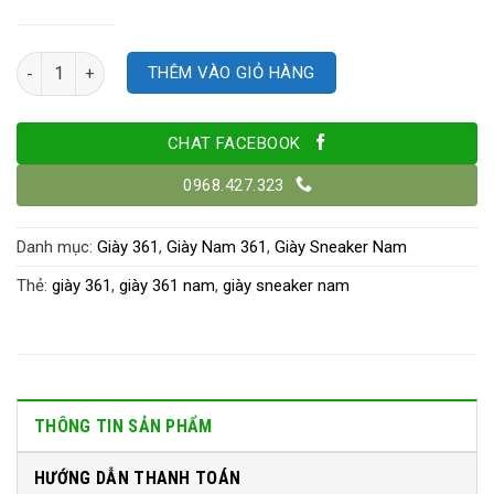
Số lượng
THÊM VÀO GIỎ HÀNG
CHAT FACEBOOK
0968.427.323
Danh mục:
Giày 361
,
Giày Nam 361
,
Giày Sneaker Nam
Thẻ:
giày 361
,
giày 361 nam
,
giày sneaker nam
THÔNG TIN SẢN PHẨM
HƯỚNG DẪN THANH TOÁN