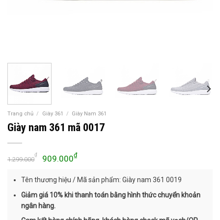
Trang chủ
/
Giày 361
/
Giày Nam 361
Giày nam 361 mã 0017
Giá
Giá
₫
₫
909.000
1.299.000
gốc
hiện
là:
tại
Tên thương hiệu / Mã sản phẩm: Giày nam 361 0019
1.299.000₫.
là:
Giảm giá 10% khi thanh toán bằng hình thức chuyển khoản
909.000₫.
ngân hàng.