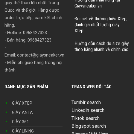
giày thể thao lớn nhất Trung
Giaysneaker.vn
Quốc và thế giới. Hàng được
order trực tiếp, cam kết chính
Đôi nét về thương hiệu Xtep,
đánh giá chất lượng giày
hãng.
Xtep
- Hotline: 0968427323
- Bán hàng: 0968427323
Hướng dẫn cách đo size giày
-
theo hãng nhanh và chính xác
Email:
contact@giaysneaker.vn
- Miễn phí giao hàng trong nội
thành.
DANH MỤC SẢN PHẨM
TRANG WEB ĐỐI TÁC
Tumblr search
GIÀY XTEP
Linkedin search
GIÀY ANTA
Tiktok search
GIÀY 361
Blogspot search
GIÀY LINING