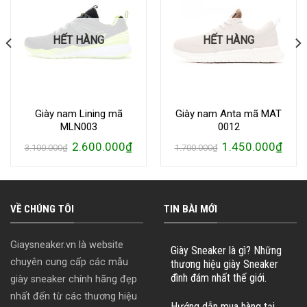
HẾT HÀNG
HẾT HÀNG
Giày nam Lining mã
Giày nam Anta mã MAT
MLN003
0012
Giá
Giá
Giá
Giá
2.600.000
₫
1.450.000
₫
3.100.000
₫
1.700.000
₫
gốc
hiện
gốc
hiện
là:
tại
là:
tại
3.100.000₫.
là:
1.700.000₫.
là:
0.000₫.
2.600.000₫.
1.450
VỀ CHÚNG TÔI
TIN BÀI MỚI
Giaysneaker.vn là website
Giày Sneaker là gì? Những
chuyên cung cấp các mẫu
thương hiệu giày Sneaker
đình đám nhất thế giới.
giày sneaker chính hãng đẹp
nhất đến từ các thương hiệu
Hướng dẫn mua hàng tại