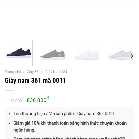
Trang chủ
/
Giày 361
/
Giày Nam 361
Giày nam 361 mã 0011
Giá
Giá
₫
₫
836.000
1.115.000
gốc
hiện
là:
tại
Tên thương hiệu / Mã sản phẩm: Giày nam 361 0011
1.115.000₫.
là:
Giảm giá 10% khi thanh toán bằng hình thức chuyển khoản
836.000₫.
ngân hàng.