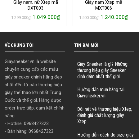
Giày nam, nữ Xtep mã
Giày nam Xtep mã
DXT003
MXT006
Giá
Giá
Giá
Giá
1.049.000
₫
1.240.000
₫
1.299.000
₫
1.500.000
₫
gốc
hiện
gốc
hiện
là:
tại
là:
tại
1.299.000₫.
là:
1.500.000₫.
là:
9.000₫.
1.049.000₫.
1.240
VỀ CHÚNG TÔI
TIN BÀI MỚI
Giaysneaker.vn là website
Giày Sneaker là gì? Những
chuyên cung cấp các mẫu
thương hiệu giày Sneaker
đình đám nhất thế giới.
giày sneaker chính hãng đẹp
nhất đến từ các thương hiệu
Hướng dẫn mua hàng tại
giày thể thao lớn nhất Trung
Giaysneaker.vn
Quốc và thế giới. Hàng được
order trực tiếp, cam kết chính
Đôi nét về thương hiệu Xtep,
đánh giá chất lượng giày
hãng.
Xtep
- Hotline: 0968427323
- Bán hàng: 0968427323
Hướng dẫn cách đo size giày