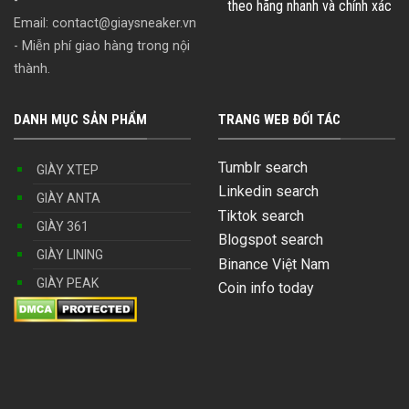
-
theo hãng nhanh và chính xác
Email:
contact@giaysneaker.vn
- Miễn phí giao hàng trong nội
thành.
DANH MỤC SẢN PHẨM
TRANG WEB ĐỐI TÁC
Tumblr search
GIÀY XTEP
Linkedin search
GIÀY ANTA
Tiktok search
GIÀY 361
Blogspot search
GIÀY LINING
Binance Việt Nam
GIÀY PEAK
Coin info today